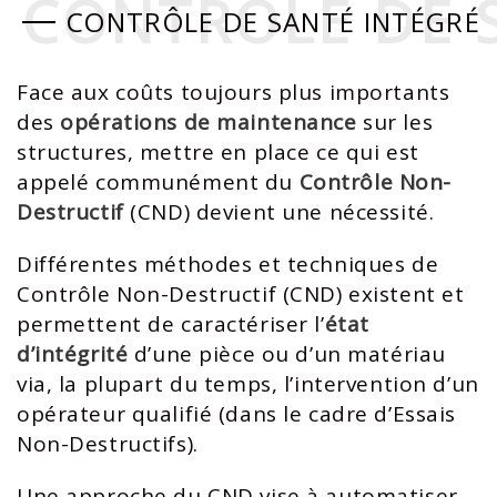
CONTRÔLE DE 
CONTRÔLE DE 
CONTRÔLE DE SANTÉ INTÉGRÉ
Face aux coûts toujours plus importants
des
opérations de maintenance
sur les
structures, mettre en place ce qui est
appelé communément du
Contrôle Non-
Destructif
(CND) devient une nécessité.
Différentes méthodes et techniques de
Contrôle Non-Destructif (CND) existent et
permettent de caractériser l’
état
d’intégrité
d’une pièce ou d’un matériau
via, la plupart du temps, l’intervention d’un
opérateur qualifié (dans le cadre d’Essais
Non-Destructifs).
Une approche du CND vise à automatiser