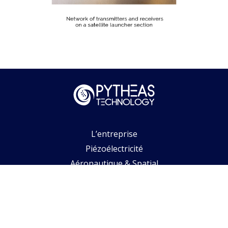
L’entreprise
Piézoélectricité
Aéronautique & Spatial
Ultrasons Biomédicaux
Acoustique Sous-Marine
Actualités
Contact