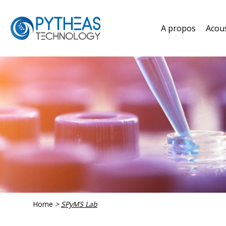
A propos
Acou
Home
>
SPyMS Lab