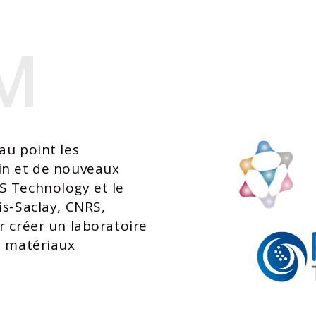
M
M
au point les
n et de nouveaux
S Technology et le
is-Saclay,
CNRS
,
r créer un laboratoire
s matériaux