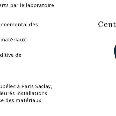
rts par le laboratoire
ronnemental des
x
matériaux
ditive de
pélec à Paris Saclay,
leures installations
yse des matériaux