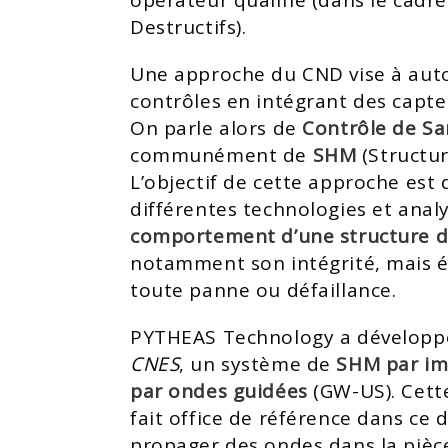
opérateur qualifié (dans le cadre
Destructifs).
Une approche du CND vise à aut
contrôles en intégrant des capte
On parle alors de
Contrôle de Sa
communément de
SHM
(Structur
L’objectif de cette approche est
différentes technologies et analy
comportement d’une structure d
notamment son intégrité, mais 
toute panne ou défaillance.​
PYTHEAS Technology a développ
CNES
, un système de
SHM par im
par ondes guidées
(GW-US). Cette
fait office de référence dans ce 
propager des ondes dans la pièce