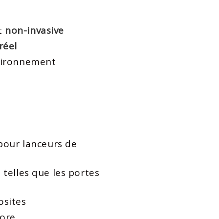
t
non-invasive​
éel​
nvironnement
 pour lanceurs de
s telles que les portes
osites
hore