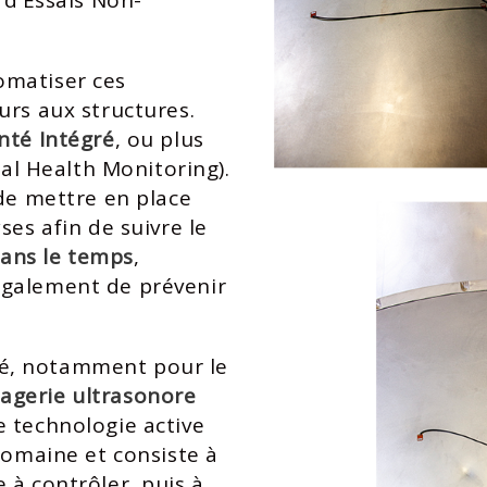
 d’Essais Non-
omatiser ces
urs aux structures.
nté Intégré
, ou plus
al Health Monitoring).
 de mettre en place
ses afin de suivre le
ans le temps
,
également de prévenir
é, notamment pour le
agerie ultrasonore
 technologie active
domaine et consiste à
 à contrôler, puis à