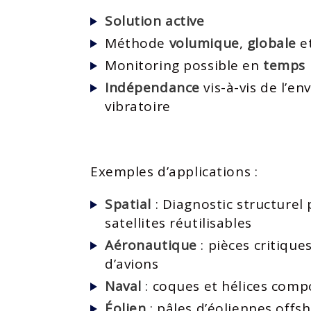
Solution active
​
Méthode
volumique
,
globale
e
Monitoring possible en
temps r
Indépendance
vis-à-vis de l’e
vibratoire​
Exemples d’applications :​
Spatial
: Diagnostic structurel
satellites réutilisables
Aéronautique
: pièces critique
d’avions
Naval
: coques et hélices comp
Éolien
: pâles d’éoliennes offs