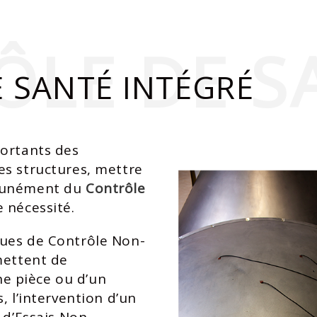
LE DE S
 SANTÉ INTÉGRÉ
portants des
es structures, mettre
mmunément du
Contrôle
 nécessité.
ues de Contrôle Non-
mettent de
e pièce ou d’un
, l’intervention d’un