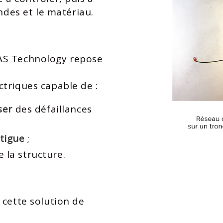
ndes et le matériau.​
AS Technology repose
triques capable de :​
ser
des défaillances
atigue
;​
 la structure.​
 cette solution de