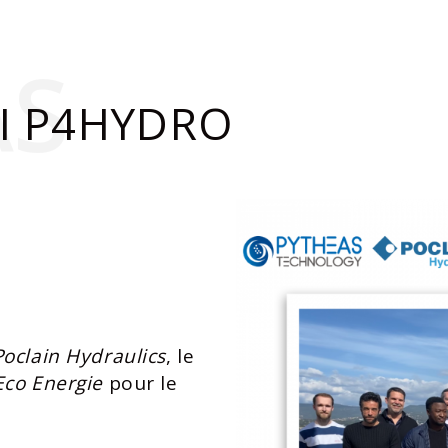
AS
I P4HYDRO
Poclain Hydraulics
, le
Eco Energie
pour le