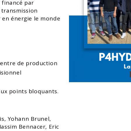
» financé par
e transmission
r en énergie le monde
 centre de production
isionnel
aux points bloquants.
ois, Yohann Brunel,
Nassim Bennacer, Eric