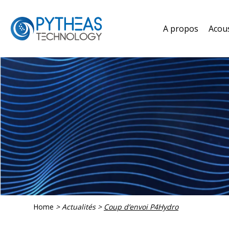
A propos
Acou
Home
>
Actualités
>
Coup d’envoi P4Hydro