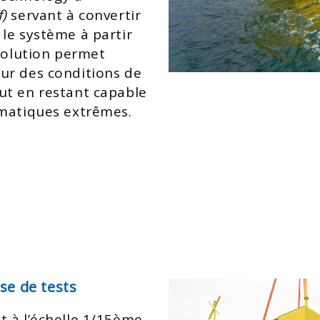
)
servant à convertir
le système à partir
 solution permet
ur des conditions de
ut en restant capable
imatiques extrêmes.
e de tests
t à l’échelle 1/15ème