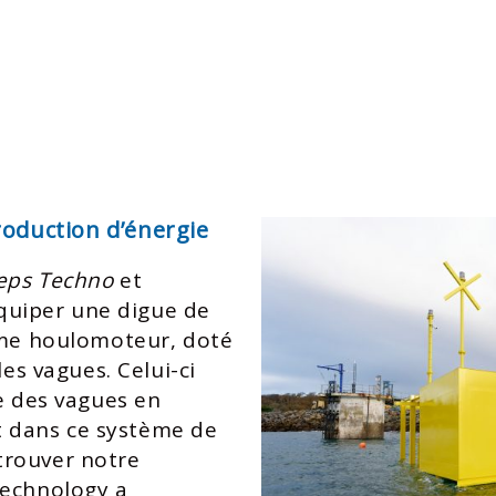
roduction d’énergie
eps Techno
et
équiper une digue de
ème houlomoteur, doté
les vagues. Celui-ci
ce des vagues en
st dans ce système de
trouver notre
Technology a