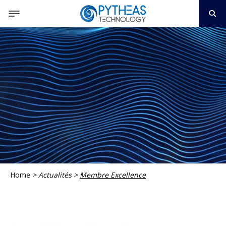
Home
>
Actualités
>
Membre Excellence