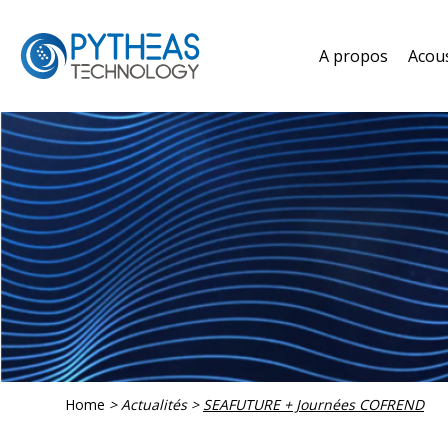
A propos
Acou
Home
>
Actualités
>
SEAFUTURE + Journées COFREND