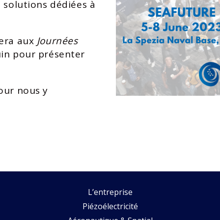
s solutions dédiées à
era aux
Journées
uin pour présenter
our nous y
L’entreprise
Piézoélectricité