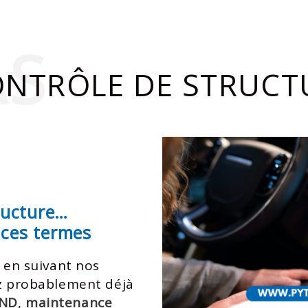
AS
ONTRÔLE DE STRUC
ructure…
 ces termes
u en suivant nos
ez probablement déjà
ND
,
maintenance