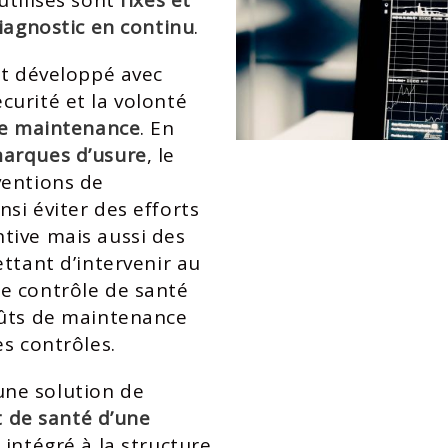
utilisés sont
fixés et
iagnostic en continu
.
st développé avec
urité et la volonté
de maintenance
. En
arques d’usure
, le
ventions de
si éviter des efforts
tive mais aussi des
ttant d’intervenir au
e contrôle de santé
oûts de maintenance
es contrôles.
ne solution de
t de santé d’une
 intégré à la structure