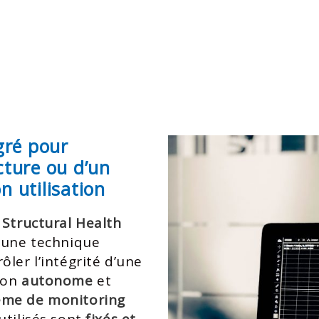
gré pour
ucture ou d’un
 utilisation
u
Structural Health
t une technique
er l’intégrité d’une
çon
autonome
et
ème de monitoring