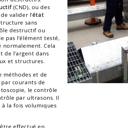
ctif
(CND), ou des
de valider l’
état
structure sans
ôle destructif ou
e pas l’élément testé,
isé normalement. Cela
 de l’argent dans
ux et structures.
e méthodes et de
e par courants de
toscopie, le contrôle
trôle par ultrasons. Il
 à la fois volumiques
être effectué en