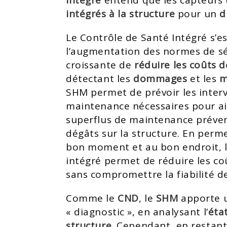
intégré
entend que les capteurs 
intégrés à la structure
pour un
d
Le
Contrôle de Santé Intégré
s’e
l’augmentation des normes de séc
croissante de
réduire les coûts 
détectant les
dommages
et les
m
SHM permet de prévoir les inter
maintenance nécessaires pour ain
superflus de maintenance préven
dégâts sur la structure. En perme
bon moment et au bon endroit, l
intégré permet de réduire les c
sans compromettre la fiabilité d
Comme le
CND
, le
SHM
apporte u
« diagnostic », en analysant l’
éta
structure
. Cependant, en restant