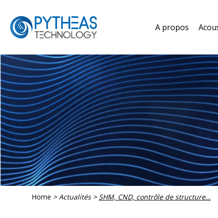
A propos
Acou
Home
>
Actualités
>
SHM, CND, contrôle de structure…