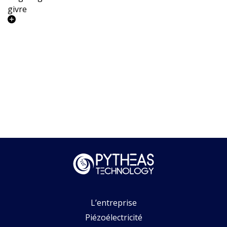
givre​
L’entreprise
Piézoélectricité