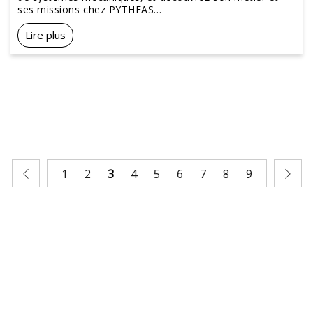
ses missions chez PYTHEAS...
Lire plus
1
2
3
4
5
6
7
8
9